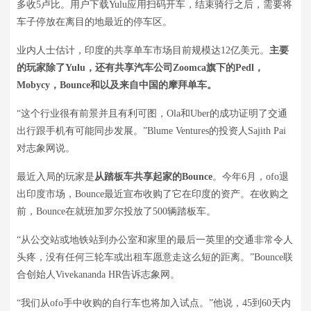
多收5卢比。用户下载Yulu应用扫码开车，结束骑行之后，需要将
车子停放在离目的地最近的停车区。
业内人士估计，印度的共享单车市场目前规模达12亿美元。
主要
的玩家除了Yulu，还有共享汽车公司Zoomca旗下的Pedl，
Mobycy，Bounce和以及来自中国的摩拜单车。
“这个行业很有前景并且有利可图，Ola和Uber的成功证明了交通
出行跟手机有可能同步发展。”Blume Ventures的投资人Sajith Pai
对志象网说。
最近入局的玩家是
从踏板车共享起家的Bounce
。今年6月，ofo退
出印度市场，Bounce最近宣布收购了它在印度的资产。在收购之
前，Bounce在就班加罗尔投放了500辆踏板车。
“从公交站或地铁站到办公室和家里的最后一英里的交通非常令人
头疼，没有任何三轮车或出租车愿意走这么短的距离。”Bounce联
合创始人Vivekananda HR告诉志象网。
“我们从ofo手中收购的自行车也将加入试点。”他说，45到60天内