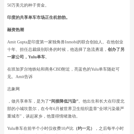
50万美元的种子资金。
印度的共享单车市场正生机勃勃。
融资热潮
Amit Gupta是印度第一家独角兽Inmobi的联合创始人。在他创业
十年、担任总裁级别职务的时候，他选择了急流勇退，
创办了另
一家公司，Yulu单车
。
在班加罗尔地铁站和商务CBD附近，亮蓝色的Yulu单车随处可
见。Amit告诉
志象网
，做共享单车，是为了
“间接降低污染”
。他出生和长大在印度北
部的小城坎普尔，在今年6月被世界卫生组织盖章“全球污染最严
重城市”，谈起家乡，他显得情绪激动。
Yulu单车在前半个小时仅收费10卢比
（约一元）
，之后每半小时