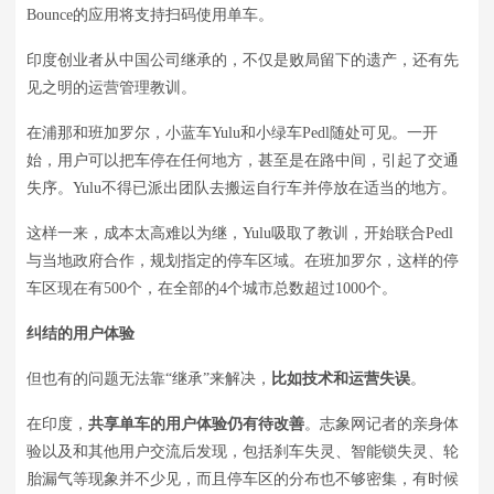
Bounce的应用将支持扫码使用单车。
印度创业者从中国公司继承的，不仅是败局留下的遗产，还有先
见之明的运营管理教训。
在浦那和班加罗尔，小蓝车Yulu和小绿车Pedl随处可见。一开
始，用户可以把车停在任何地方，甚至是在路中间，引起了交通
失序。Yulu不得已派出团队去搬运自行车并停放在适当的地方。
这样一来，成本太高难以为继，Yulu吸取了教训，开始联合Pedl
与当地政府合作，规划指定的停车区域。在班加罗尔，这样的停
车区现在有500个，在全部的4个城市总数超过1000个。
纠结的用户体验
但也有的问题无法靠“继承”来解决，
比如技术和运营失误
。
在印度，
共享单车的用户体验仍有待改善
。志象网记者的亲身体
验以及和其他用户交流后发现，包括刹车失灵、智能锁失灵、轮
胎漏气等现象并不少见，而且停车区的分布也不够密集，有时候