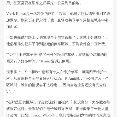
用户甚至需要在锁车之后再走一公里到目的地。
Vivek Kumar是一名22岁的软件工程师，他最近刚从德里搬到了班
加罗尔。刚到班加罗尔时，他一直骑着共享单车穿梭在城市中参
加面试。
一次去面试的路上，他发现单车的链条断了，这就十分尴尬了：
他必须得先把车子停到指定的停车区域，否则软件会一直计费。
“我不得不把车子推到500米外的Pedl停车站，在锁这个坏车的时
候又花了好多时间。”Kumar告诉志象网。
但事实上，Yulu和Pedl也都有专人在维护单车，每隔四天维护一
次，从而保持单车的良好运行状态。但Amit说，当公司进入一个
区域时，维护的情况会不太稳定，“因为当地业务还没有完全稳
定。”
“在那些旧的区域，你会发现我们的自行车状况良好，大多数都能
够很好运行。最近我们在电子城附近布局，那里聚集了一批大型
IT公司，比如Infosys、Wipro等。我们需要四到六周的时间来完成