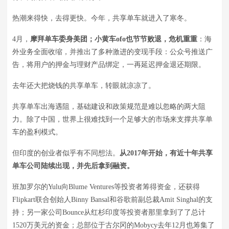
热潮来得快，去得更快。今年，共享单车就进入了寒冬。
4月，
摩拜单车委身美团；小黄车ofo也节节败退，危机重重
：海
外业务全面收缩，并推出了多种激进的变现手段：公众号推送广
告，将用户的押金与理财产品绑定，一再延迟押金退还期限。
去年还大把烧钱的共享单车，转眼就凉凉了。
共享单车出海遇阻，基础建设和政策规范是难以忽略的两大阻
力。除了中国，世界上很难找到一个足够大的市场来支撑共享单
车的盈利模式。
但印度的创业者似乎有不同想法。
从2017年开始，有近十年共享
单车公司陆续出现，并先后拿到融资。
班加罗尔的Yulu向Blume Ventures等投资者筹得资金，还获得
Flipkart联合创始人Binny Bansal和谷歌前副总裁Amit Singhal的支
持；另一家公司Bounce从红杉印度等投资者那里拿到了了总计
1520万美元的资金；总部位于古尔冈的Mobycy去年12月也筹集了