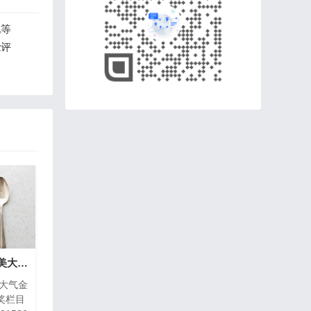
配等
能评
AE最新颁奖模板：唯美大气金色粒子晚会活动年会颁奖栏目包装
美大气金
奖栏目