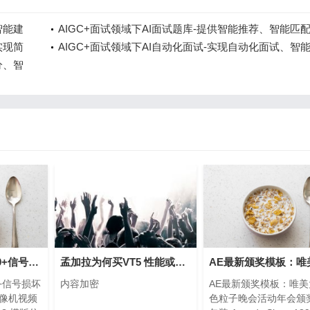
智能建
AIGC+面试领域下AI面试题库-提供智能推荐、智能匹
实现简
服务
AIGC+面试领域下AI自动化面试-实现自动化面试、智
分、智
分等功能
Premiere模板-1000+信号损坏移动旋转扭曲冲击摄像机视频PR无缝转场
孟加拉为何买VT5 性能或比我军自用版15轻坦更先进
00+信号损坏
内容加密
AE最新颁奖模板：唯
像机视频
色粒子晚会活动年会颁