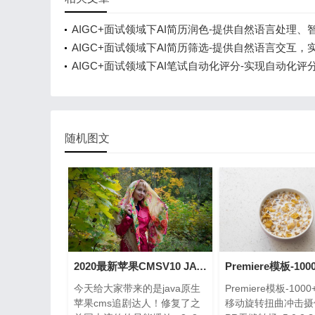
AIGC+面试领域下AI简历润色-提供自然语言处理、
议等服务
AIGC+面试领域下AI简历筛选-提供自然语言交互，
历筛选
AIGC+面试领域下AI笔试自动化评分-实现自动化评
能分析等功能
随机图文
2020最新苹果CMSV10 JAVA原生APP修改版 影视APP源码附安装教程
今天给大家带来的是java原生
Premiere模板-10
苹果cms追剧达人！修复了之
移动旋转扭曲冲击摄