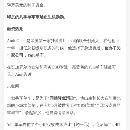
50万美元的种子资金。
印度的共享单车市场正生机勃勃。
融资热潮
Amit Gupta是印度第一家独角兽Inmobi的联合创始人。在他创业
十年、担任总裁级别职务的时候，他选择了急流勇退，
创办了另
一家公司，Yulu单车
。
在班加罗尔地铁站和商务CBD附近，亮蓝色的Yulu单车随处可
见。Amit告诉
志象网
，做共享单车，是为了
“间接降低污染”
。他出生和长大在印度北
部的小城坎普尔，在今年6月被世界卫生组织盖章“全球污染最严
重城市”，谈起家乡，他显得情绪激动。
Yulu单车在前半个小时仅收费10卢比
（约一元）
，之后每半小时