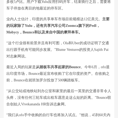
多收5卢比。用户下载Yulu应用扫码开车，结束骑行之后，需要将
车子停放在离目的地最近的停车区。
业内人士估计，印度的共享单车市场目前规模达12亿美元。
主要
的玩家除了Yulu，还有共享汽车公司Zoomca旗下的Pedl，
Mobycy，Bounce和以及来自中国的摩拜单车。
“这个行业很有前景并且有利可图，Ola和Uber的成功证明了交通
出行跟手机有可能同步发展。”Blume Ventures的投资人Sajith Pai
对志象网说。
最近入局的玩家是
从踏板车共享起家的Bounce
。今年6月，ofo退
出印度市场，Bounce最近宣布收购了它在印度的资产。在收购之
前，Bounce在就班加罗尔投放了500辆踏板车。
“从公交站或地铁站到办公室和家里的最后一英里的交通非常令人
头疼，没有任何三轮车或出租车愿意走这么短的距离。”Bounce联
合创始人Vivekananda HR告诉志象网。
“我们从ofo手中收购的自行车也将加入试点。”他说，45到60天内