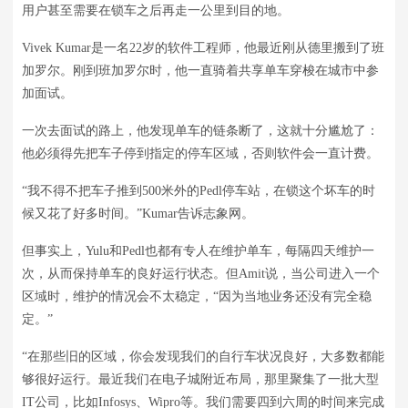
用户甚至需要在锁车之后再走一公里到目的地。
Vivek Kumar是一名22岁的软件工程师，他最近刚从德里搬到了班
加罗尔。刚到班加罗尔时，他一直骑着共享单车穿梭在城市中参
加面试。
一次去面试的路上，他发现单车的链条断了，这就十分尴尬了：
他必须得先把车子停到指定的停车区域，否则软件会一直计费。
“我不得不把车子推到500米外的Pedl停车站，在锁这个坏车的时
候又花了好多时间。”Kumar告诉志象网。
但事实上，Yulu和Pedl也都有专人在维护单车，每隔四天维护一
次，从而保持单车的良好运行状态。但Amit说，当公司进入一个
区域时，维护的情况会不太稳定，“因为当地业务还没有完全稳
定。”
“在那些旧的区域，你会发现我们的自行车状况良好，大多数都能
够很好运行。最近我们在电子城附近布局，那里聚集了一批大型
IT公司，比如Infosys、Wipro等。我们需要四到六周的时间来完成