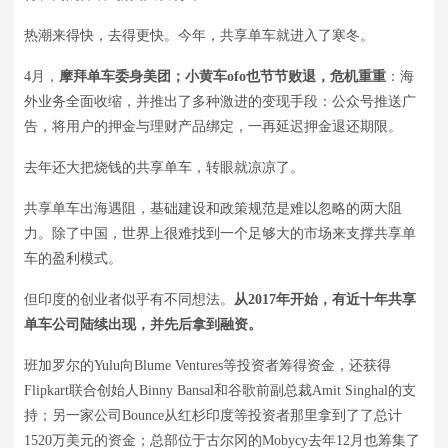
热潮来得快，去得更快。今年，共享单车就进入了寒冬。
4月，
摩拜单车委身美团；小黄车ofo也节节败退，危机重重
：海
外业务全面收缩，并推出了多种激进的变现手段：公众号推送广
告，将用户的押金与理财产品绑定，一再延迟押金退还期限。
去年还大把烧钱的共享单车，转眼就凉凉了。
共享单车出海遇阻，基础建设和政策规范是难以忽略的两大阻
力。除了中国，世界上很难找到一个足够大的市场来支撑共享单
车的盈利模式。
但印度的创业者似乎有不同想法。
从2017年开始，有近十年共享
单车公司陆续出现，并先后拿到融资。
班加罗尔的Yulu向Blume Ventures等投资者筹得资金，还获得
Flipkart联合创始人Binny Bansal和谷歌前副总裁Amit Singhal的支
持；另一家公司Bounce从红杉印度等投资者那里拿到了了总计
1520万美元的资金；总部位于古尔冈的Mobycy去年12月也筹集了