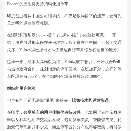
Bounce的应用将支持扫码使用单车。
印度创业者从中国公司继承的，不仅是败局留下的遗产，还有先
见之明的运营管理教训。
在浦那和班加罗尔，小蓝车Yulu和小绿车Pedl随处可见。一开
始，用户可以把车停在任何地方，甚至是在路中间，引起了交通
失序。Yulu不得已派出团队去搬运自行车并停放在适当的地方。
这样一来，成本太高难以为继，Yulu吸取了教训，开始联合Pedl
与当地政府合作，规划指定的停车区域。在班加罗尔，这样的停
车区现在有500个，在全部的4个城市总数超过1000个。
纠结的用户体验
但也有的问题无法靠“继承”来解决，
比如技术和运营失误
。
在印度，
共享单车的用户体验仍有待改善
。志象网记者的亲身体
验以及和其他用户交流后发现，包括刹车失灵、智能锁失灵、轮
胎漏气等现象并不少见，而且停车区的分布也不够密集，有时候