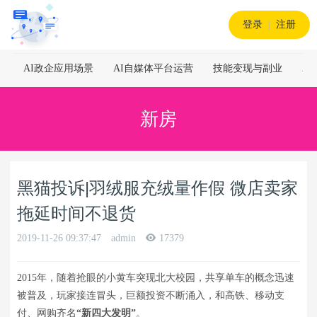
登录
|
注册
AI政企应用场景
AI自媒体平台运营
技能变现与副业
A
新房
黑猫投诉|羽绒服充绒量作假 微店卖家
拖延时间不退货
2019-11-26 09:37:47
admin
17379
2015年，随着抢眼的小黄车突现北大校园，共享单车的概念迅速
被普及，玩家接连冒头，巨额投资不断涌入，和高铁、移动支
付、网购齐名
“新四大发明”
。