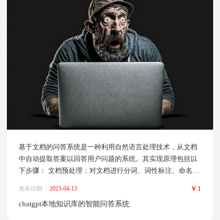
基于文档的问答系统是一种利用自然语言处理技术，从文档
中自动提取答案以回答用户问题的系统。其实现原理包括以
下步骤： 文档预处理：对文档进行分词、词性标注、命名实
体识别、句法分析等操作，将文档转化为计算机可处理的形
￥1
发布日期
2023-04-13
式。 问句处理：对用户提出的问题进行分词、词性标注、命
chatgpt本地知识库的智能问答系统
名实体识别、句法分析等操作，并根据问题类型进行分类