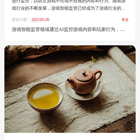
进行监控，以防止游戏中出现不合规的内容和行为。随着游
戏行业的不断发展，游戏智能监管已经成为了游戏行业的重
要组成部分。 II. AI监控游戏内容 AI技术在游戏内容监管中
￥0
发布日期
2023-05-26
的应用可以帮助游戏开发商监控游戏中的文字、图片、音频
游戏智能监管领域通过AI监控游戏内容和玩家行为，防止游戏中出现不合规内容和行为
和视频等内容，以确保游戏内容符合相关法律法规和道德规
范。监管的内容包括但不限于暴力、色情、赌博、诈骗等方
面。AI监