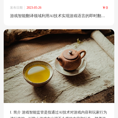
仅影响了游戏的体验，也限制了游戏市场的拓展。因此，游
￥0
发布日期
2023-05-26
戏智能翻译技术的应用变得越来越重要。 AI技术在游戏语言
游戏智能翻译领域利用AI技术实现游戏语言的即时翻译，为玩家提供更好的游戏体验
翻译中的应用，可以帮助玩家实现游戏语言的即时翻译，提
高游戏体验，拓展游戏市场。 II. 游戏智能翻译的基本原理
游戏智能翻
I. 简介 游戏智能监管是指通过AI技术对游戏内容和玩家行为