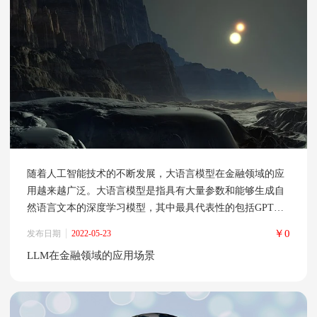
随着人工智能技术的不断发展，大语言模型在金融领域的应
用越来越广泛。大语言模型是指具有大量参数和能够生成自
然语言文本的深度学习模型，其中最具代表性的包括GPT、
BERT、XLNet等。在金融领域，大语言模型主要应用于金融
￥0
发布日期
2022-05-23
风险控制、研究报告自动生成、金融对话机器人等方面。 首
LLM在金融领域的应用场景
先，大语言模型在金融风险控制方面发挥了重要作用。在金
融业务中，风险控制是非常关键的环节，尤其是对于贷款业
务。传统的风