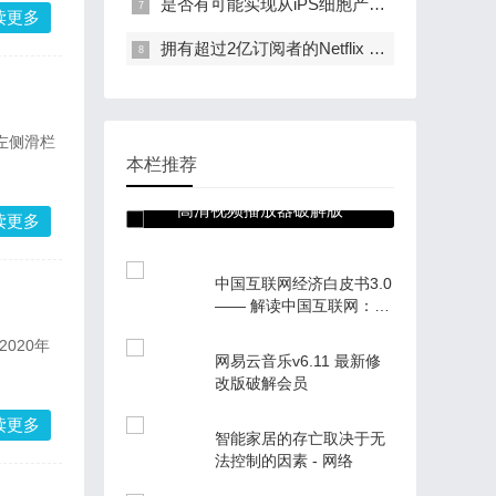
是否有可能实现从iPS细胞产生卵子和精子的“终极生育治疗”？生殖细胞研究的前沿问研究者
读更多
拥有超过2亿订阅者的Netflix CEO，“家庭动画超越迪士尼”
 左侧滑栏
本栏推荐
BSPlayer 3.11.232 安卓
高清视频播放器破解版
读更多
中国互联网经济白皮书3.0
—— 解读中国互联网：局
部领先、快进的数字化发
2020年
展
网易云音乐v6.11 最新修
改版破解会员
读更多
智能家居的存亡取决于无
法控制的因素 - 网络