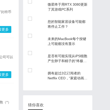
微星终于用RTX 3080更新
了其游戏PC系列
您的智能家居设备可能都
将停止工作？
读更多
未来的MacBook每个按键
上可能都没有显示
是否有可能实现从iPS细胞
产生卵子和精子的“终极生
育治疗”？生殖细胞研究的
前沿问研究者
拥有超过2亿订阅者的
读更多
Netflix CEO，“家庭动画超
越迪士尼”
猜你喜欢