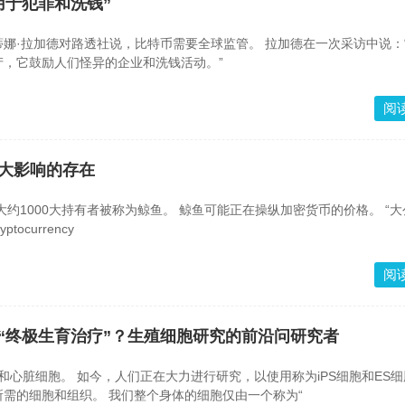
用于犯罪和洗钱”
德对路透社说，比特币需要全球监管。 拉加德在一次采访中说：“比特币
产，它鼓励人们怪异的企业和洗钱活动。”
阅
重大影响的存在
者被称为鲸鱼。 鲸鱼可能正在操纵加密货币的价格。 “大公司可以
ocurrency
阅
的“终极生育治疗”？生殖细胞研究的前沿问研究者
究，以使用称为iPS细胞和ES细胞（*）
的多能干细胞来创建所需的细胞和组织。 我们整个身体的细胞仅由一个称为“