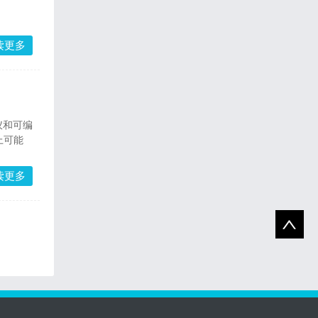
读更多
仪和可编
键也都显示了一点，该怎么办？ 这实际上可能
读更多