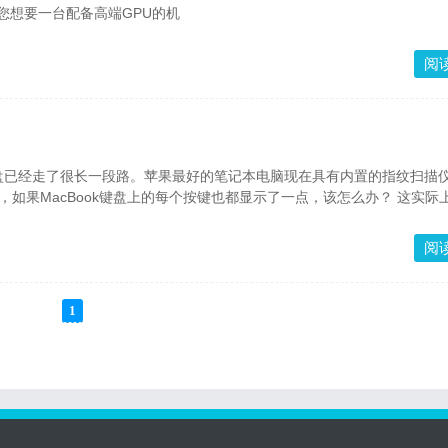
一起使用。 如果您想要一台配备高端GPU的机
阅
盘已经走了很长一段路。苹果最好的笔记本电脑现在具有内置的指纹扫描
程的Touch Bar。但是，如果MacBook键盘上的每个按
阅
1