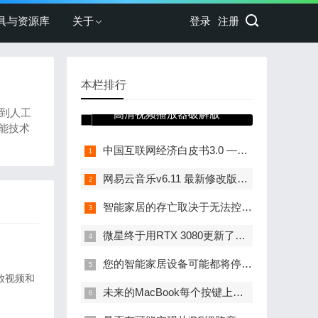
具与资源库
关于
登录
注册
本栏排行
BSPlayer 3.11.232 安卓
解到人工
高清视频播放器破解版
能技术
中国互联网经济白皮书3.0 —— 解读中国互联网：局部领先、快进的数字化发展
网易云音乐v6.11 最新修改版破解会员
智能家居的存亡取决于无法控制的因素 - 网络
微星终于用RTX 3080更新了其游戏PC系列
您的智能家居设备可能都将停止工作？
播放视频和
未来的MacBook每个按键上可能都没有显示