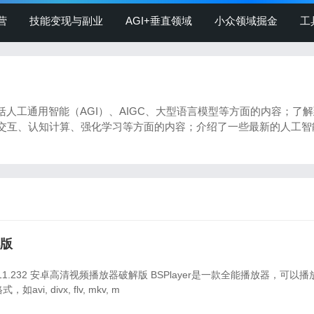
营
技能变现与副业
AGI+垂直领域
小众领域掘金
工
括人工通用智能（AGI）、AIGC、大型语言模型等方面的内容；了
交互、认知计算、强化学习等方面的内容；介绍了一些最新的人工智
解版
ayer 3.11.232 安卓高清视频播放器破解版 BSPlayer是一款全能播放器，可以
i, divx, flv, mkv, m