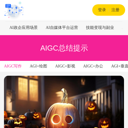
登录
|
注册
AI政企应用场景
AI自媒体平台运营
技能变现与副业
A
AIGC总结提示
AIGC写作
AGI+绘图
AIGC+影视
AIGC+办公
AGI+垂