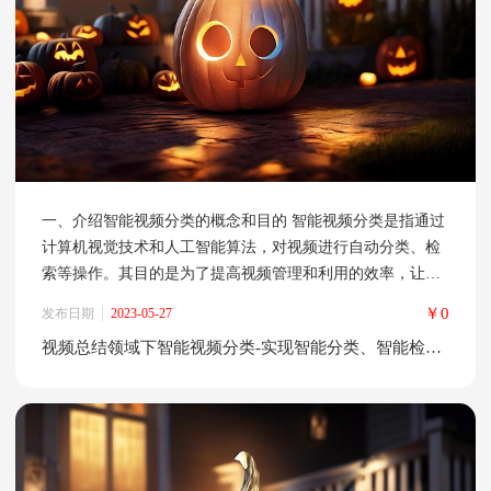
一、介绍智能视频分类的概念和目的 智能视频分类是指通过
计算机视觉技术和人工智能算法，对视频进行自动分类、检
索等操作。其目的是为了提高视频管理和利用的效率，让用
户能够更快速、更准确地找到所需的视频资源。 二、智能视
￥0
发布日期
2023-05-27
频分类的技术原理 智能视频分类的技术原理主要包括图像处
视频总结领域下智能视频分类-实现智能分类、智能检索等功能
理、特征提取、分类算法等。其中，图像处理是指对视频进
行预处理，包括去噪、增强等操作；特征提取是指从视频中
提取出关键特征，如颜色、